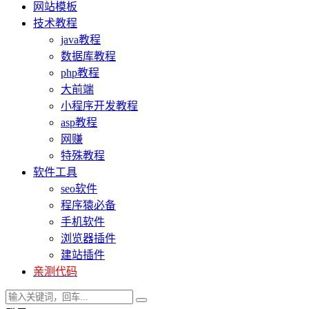
网站模板
技术教程
java教程
数据库教程
php教程
大前端
小程序开发教程
asp教程
网赚
特殊教程
软件工具
seo软件
程序猿必备
手机软件
浏览器插件
建站插件
亲测代码