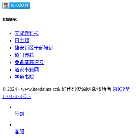
友情链接：
天成云科技
日主题
雄安新区干部培训
道门典籍
免备案高速云
道家书籍网
学道书院
© 2024 - www.haodaima.cc& 好代码资源网 版权所有
京ICP备
17033473号-3
签到
客服