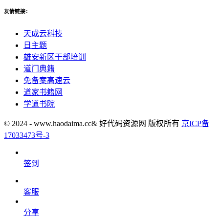
友情链接：
天成云科技
日主题
雄安新区干部培训
道门典籍
免备案高速云
道家书籍网
学道书院
© 2024 - www.haodaima.cc& 好代码资源网 版权所有
京ICP备
17033473号-3
签到
客服
分享