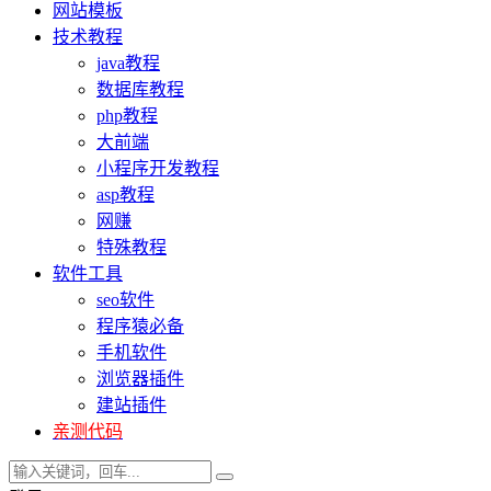
网站模板
技术教程
java教程
数据库教程
php教程
大前端
小程序开发教程
asp教程
网赚
特殊教程
软件工具
seo软件
程序猿必备
手机软件
浏览器插件
建站插件
亲测代码