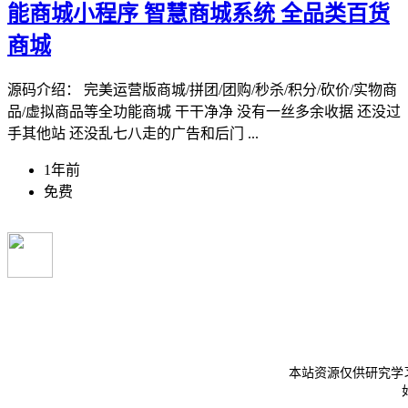
能商城小程序 智慧商城系统 全品类百货
商城
源码介绍： 完美运营版商城/拼团/团购/秒杀/积分/砍价/实物商
品/虚拟商品等全功能商城 干干净净 没有一丝多余收据 还没过
手其他站 还没乱七八走的广告和后门 ...
1年前
免费
本站资源仅供研究学习
如产