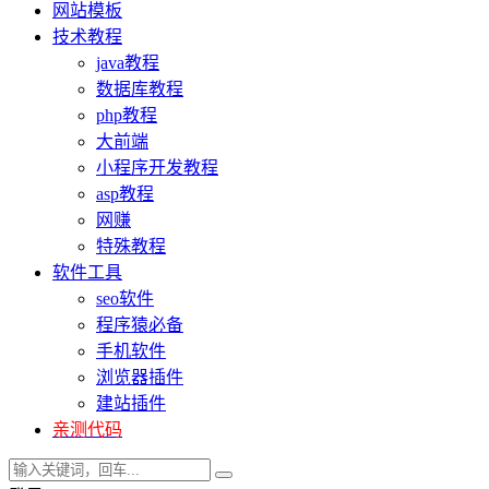
网站模板
技术教程
java教程
数据库教程
php教程
大前端
小程序开发教程
asp教程
网赚
特殊教程
软件工具
seo软件
程序猿必备
手机软件
浏览器插件
建站插件
亲测代码