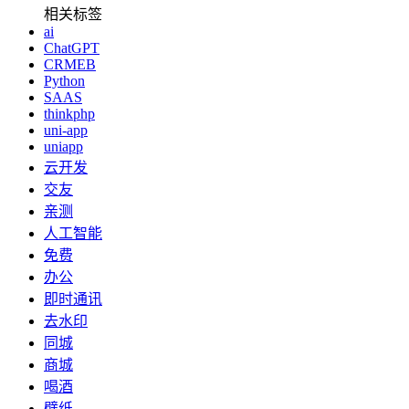
相关标签
ai
ChatGPT
CRMEB
Python
SAAS
thinkphp
uni-app
uniapp
云开发
交友
亲测
人工智能
免费
办公
即时通讯
去水印
同城
商城
喝酒
壁纸