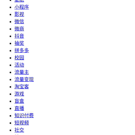
小程序
影视
微信
微商
抖音
抽奖
拼多多
校园
活动
流量主
流量变现
淘宝客
游戏
盲盒
直播
知识付费
短视频
社交