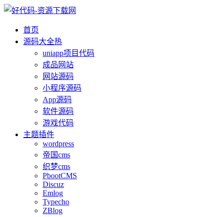
首页
源码大全
热
uniapp项目代码
成品网站
网站源码
小程序源码
App源码
软件源码
游戏代码
主题插件
wordpress
帝国cms
织梦cms
PbootCMS
Discuz
Emlog
Typecho
ZBlog