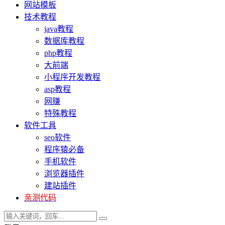
网站模板
技术教程
java教程
数据库教程
php教程
大前端
小程序开发教程
asp教程
网赚
特殊教程
软件工具
seo软件
程序猿必备
手机软件
浏览器插件
建站插件
亲测代码