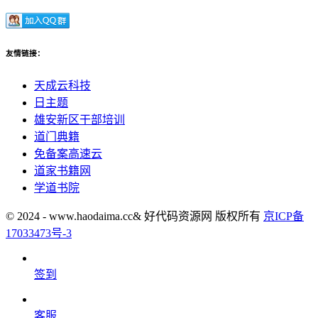
友情链接：
天成云科技
日主题
雄安新区干部培训
道门典籍
免备案高速云
道家书籍网
学道书院
© 2024 - www.haodaima.cc& 好代码资源网 版权所有
京ICP备
17033473号-3
签到
客服