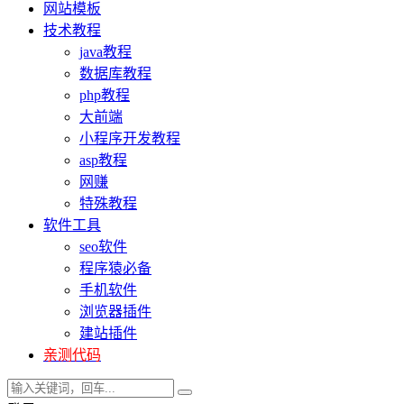
网站模板
技术教程
java教程
数据库教程
php教程
大前端
小程序开发教程
asp教程
网赚
特殊教程
软件工具
seo软件
程序猿必备
手机软件
浏览器插件
建站插件
亲测代码