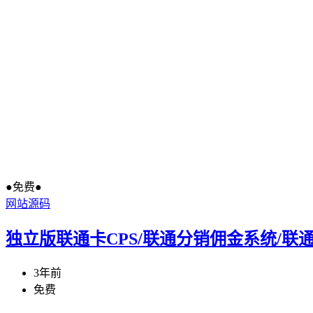
●免费●
网站源码
独立版联通卡CPS/联通分销佣金系统/联
3年前
免费