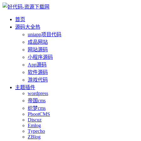
首页
源码大全
热
uniapp项目代码
成品网站
网站源码
小程序源码
App源码
软件源码
游戏代码
主题插件
wordpress
帝国cms
织梦cms
PbootCMS
Discuz
Emlog
Typecho
ZBlog