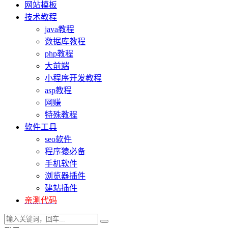
网站模板
技术教程
java教程
数据库教程
php教程
大前端
小程序开发教程
asp教程
网赚
特殊教程
软件工具
seo软件
程序猿必备
手机软件
浏览器插件
建站插件
亲测代码