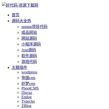
首页
源码大全
热
uniapp项目代码
成品网站
网站源码
小程序源码
App源码
软件源码
游戏代码
主题插件
wordpress
帝国cms
织梦cms
PbootCMS
Discuz
Emlog
Typecho
ZBlog