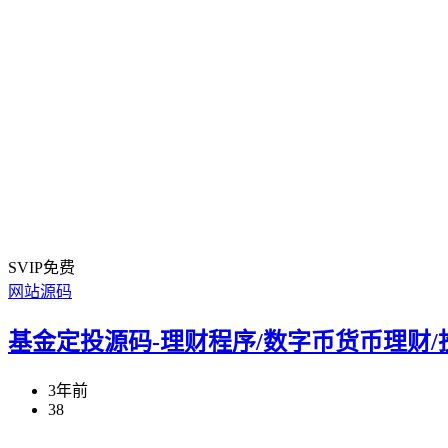
SVIP免费
网站源码
基金定投源码-理财程序/数字币货币理财
3年前
38