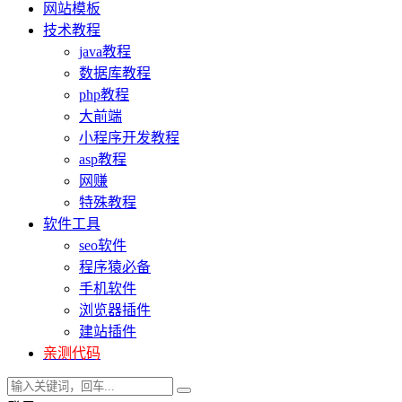
网站模板
技术教程
java教程
数据库教程
php教程
大前端
小程序开发教程
asp教程
网赚
特殊教程
软件工具
seo软件
程序猿必备
手机软件
浏览器插件
建站插件
亲测代码