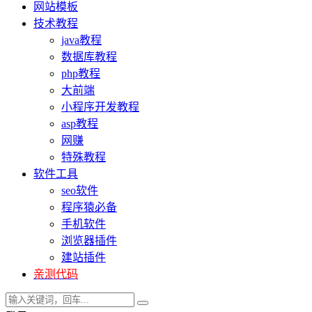
网站模板
技术教程
java教程
数据库教程
php教程
大前端
小程序开发教程
asp教程
网赚
特殊教程
软件工具
seo软件
程序猿必备
手机软件
浏览器插件
建站插件
亲测代码