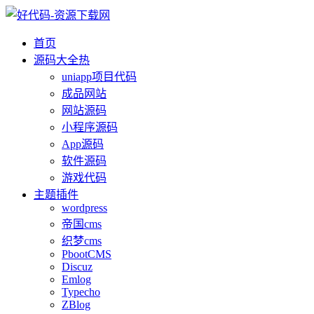
首页
源码大全
热
uniapp项目代码
成品网站
网站源码
小程序源码
App源码
软件源码
游戏代码
主题插件
wordpress
帝国cms
织梦cms
PbootCMS
Discuz
Emlog
Typecho
ZBlog