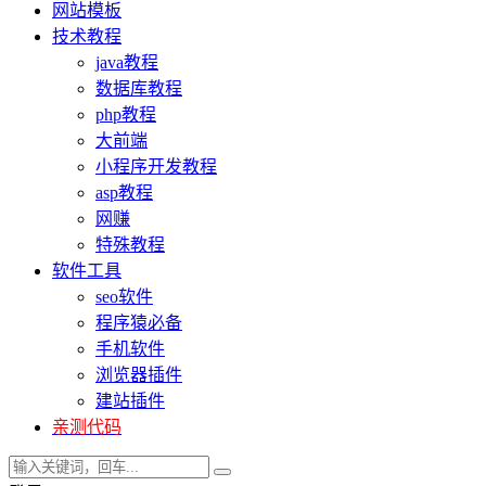
网站模板
技术教程
java教程
数据库教程
php教程
大前端
小程序开发教程
asp教程
网赚
特殊教程
软件工具
seo软件
程序猿必备
手机软件
浏览器插件
建站插件
亲测代码