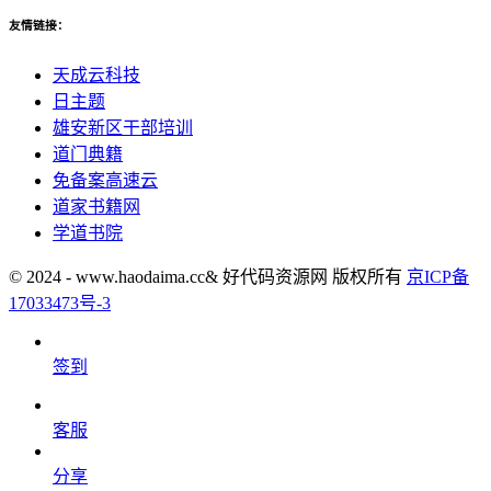
友情链接：
天成云科技
日主题
雄安新区干部培训
道门典籍
免备案高速云
道家书籍网
学道书院
© 2024 - www.haodaima.cc& 好代码资源网 版权所有
京ICP备
17033473号-3
签到
客服
分享