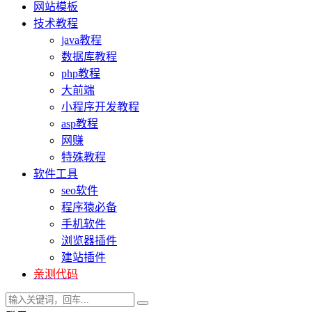
网站模板
技术教程
java教程
数据库教程
php教程
大前端
小程序开发教程
asp教程
网赚
特殊教程
软件工具
seo软件
程序猿必备
手机软件
浏览器插件
建站插件
亲测代码