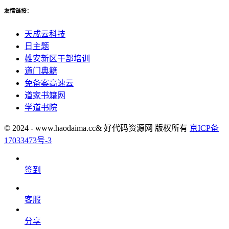
友情链接：
天成云科技
日主题
雄安新区干部培训
道门典籍
免备案高速云
道家书籍网
学道书院
© 2024 - www.haodaima.cc& 好代码资源网 版权所有
京ICP备
17033473号-3
签到
客服
分享