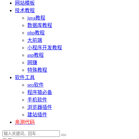
网站模板
技术教程
java教程
数据库教程
php教程
大前端
小程序开发教程
asp教程
网赚
特殊教程
软件工具
seo软件
程序猿必备
手机软件
浏览器插件
建站插件
亲测代码