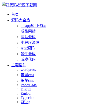
首页
源码大全
热
uniapp项目代码
成品网站
网站源码
小程序源码
App源码
软件源码
游戏代码
主题插件
wordpress
帝国cms
织梦cms
PbootCMS
Discuz
Emlog
Typecho
ZBlog