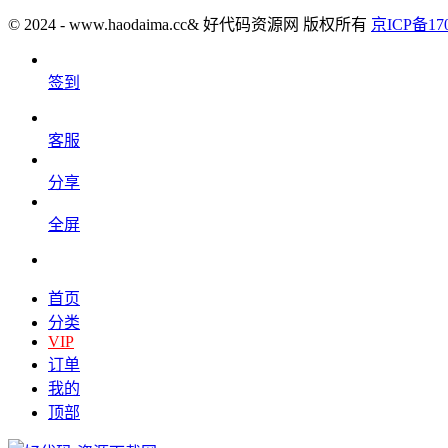
© 2024 - www.haodaima.cc& 好代码资源网 版权所有
京ICP备170
签到
客服
分享
全屏
首页
分类
VIP
订单
我的
顶部