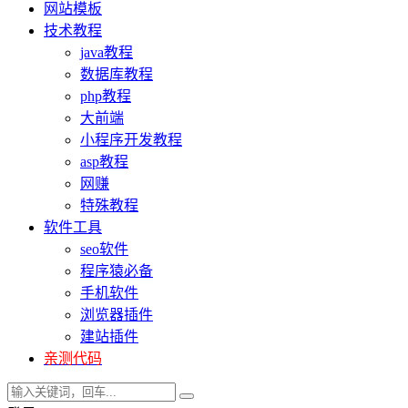
网站模板
技术教程
java教程
数据库教程
php教程
大前端
小程序开发教程
asp教程
网赚
特殊教程
软件工具
seo软件
程序猿必备
手机软件
浏览器插件
建站插件
亲测代码