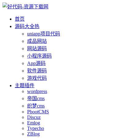
首页
源码大全
热
uniapp项目代码
成品网站
网站源码
小程序源码
App源码
软件源码
游戏代码
主题插件
wordpress
帝国cms
织梦cms
PbootCMS
Discuz
Emlog
Typecho
ZBlog