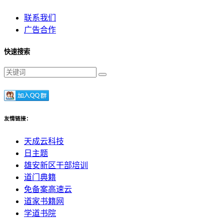
联系我们
广告合作
快速搜索
友情链接：
天成云科技
日主题
雄安新区干部培训
道门典籍
免备案高速云
道家书籍网
学道书院