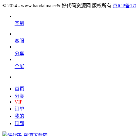
© 2024 - www.haodaima.cc& 好代码资源网 版权所有
京ICP备170
签到
客服
分享
全屏
首页
分类
VIP
订单
我的
顶部