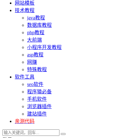
网站模板
技术教程
java教程
数据库教程
php教程
大前端
小程序开发教程
asp教程
网赚
特殊教程
软件工具
seo软件
程序猿必备
手机软件
浏览器插件
建站插件
亲测代码