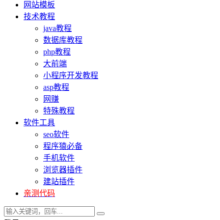
网站模板
技术教程
java教程
数据库教程
php教程
大前端
小程序开发教程
asp教程
网赚
特殊教程
软件工具
seo软件
程序猿必备
手机软件
浏览器插件
建站插件
亲测代码