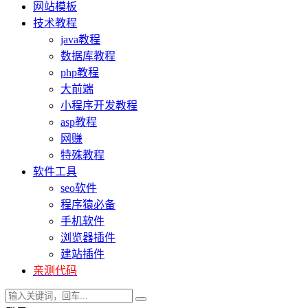
网站模板
技术教程
java教程
数据库教程
php教程
大前端
小程序开发教程
asp教程
网赚
特殊教程
软件工具
seo软件
程序猿必备
手机软件
浏览器插件
建站插件
亲测代码