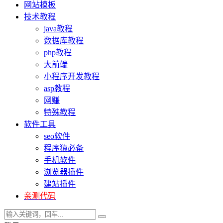
网站模板
技术教程
java教程
数据库教程
php教程
大前端
小程序开发教程
asp教程
网赚
特殊教程
软件工具
seo软件
程序猿必备
手机软件
浏览器插件
建站插件
亲测代码