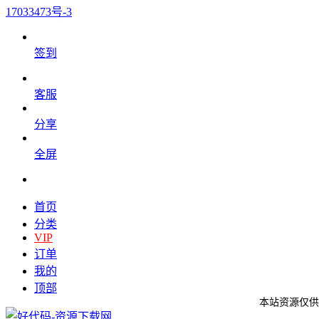
17033473号-3
签到
客服
分享
全屏
首页
分类
VIP
订单
我的
顶部
本站资源仅供