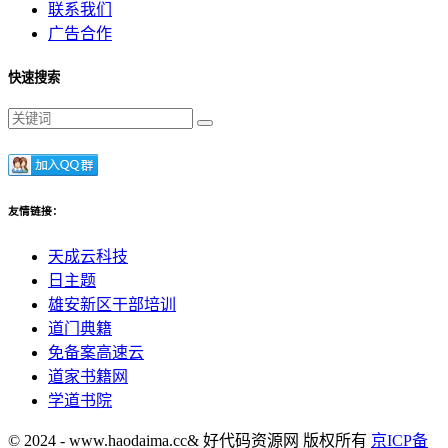
联系我们
广告合作
快速搜索
友情链接：
天成云科技
日主题
雄安新区干部培训
道门典籍
免备案高速云
道家书籍网
学道书院
© 2024 - www.haodaima.cc& 好代码资源网 版权所有
京ICP备