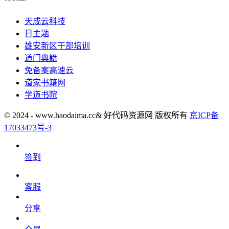
天成云科技
日主题
雄安新区干部培训
道门典籍
免备案高速云
道家书籍网
学道书院
© 2024 - www.haodaima.cc& 好代码资源网 版权所有
京ICP备
17033473号-3
签到
客服
分享