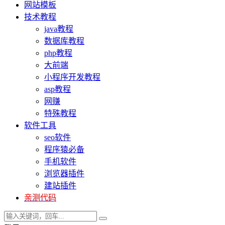
网站模板
技术教程
java教程
数据库教程
php教程
大前端
小程序开发教程
asp教程
网赚
特殊教程
软件工具
seo软件
程序猿必备
手机软件
浏览器插件
建站插件
亲测代码