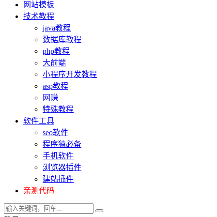
网站模板
技术教程
java教程
数据库教程
php教程
大前端
小程序开发教程
asp教程
网赚
特殊教程
软件工具
seo软件
程序猿必备
手机软件
浏览器插件
建站插件
亲测代码