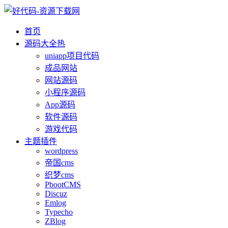
首页
源码大全
热
uniapp项目代码
成品网站
网站源码
小程序源码
App源码
软件源码
游戏代码
主题插件
wordpress
帝国cms
织梦cms
PbootCMS
Discuz
Emlog
Typecho
ZBlog