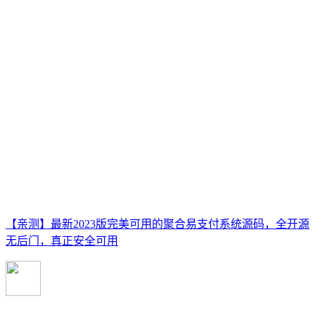
【亲测】最新2023版完美可用的聚合易支付系统源码，全开源
无后门，真正安全可用