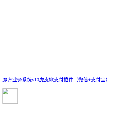
魔方业务系统v10虎皮椒支付插件（微信+支付宝）