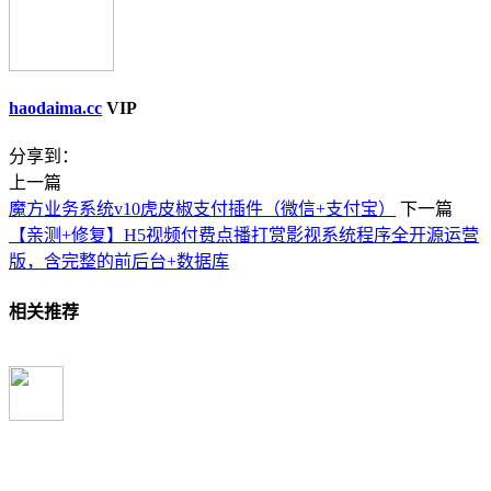
haodaima.cc
VIP
分享到：
上一篇
魔方业务系统v10虎皮椒支付插件（微信+支付宝）
下一篇
【亲测+修复】H5视频付费点播打赏影视系统程序全开源运营
版，含完整的前后台+数据库
相关推荐