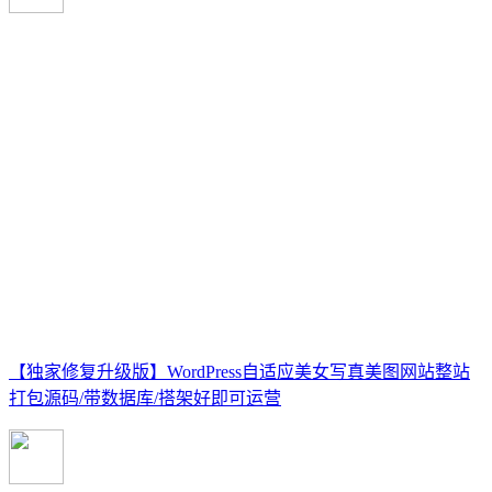
【独家修复升级版】WordPress自适应美女写真美图网站整站
打包源码/带数据库/搭架好即可运营