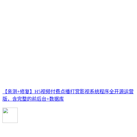
【亲测+修复】H5视频付费点播打赏影视系统程序全开源运营
版，含完整的前后台+数据库