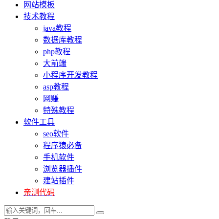
网站模板
技术教程
java教程
数据库教程
php教程
大前端
小程序开发教程
asp教程
网赚
特殊教程
软件工具
seo软件
程序猿必备
手机软件
浏览器插件
建站插件
亲测代码