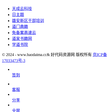
天成云科技
日主题
雄安新区干部培训
道门典籍
免备案高速云
道家书籍网
学道书院
© 2024 - www.haodaima.cc& 好代码资源网 版权所有
京ICP备
17033473号-3
签到
客服
分享
全屏