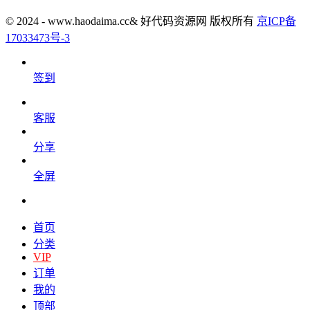
© 2024 - www.haodaima.cc& 好代码资源网 版权所有
京ICP备
17033473号-3
签到
客服
分享
全屏
首页
分类
VIP
订单
我的
顶部