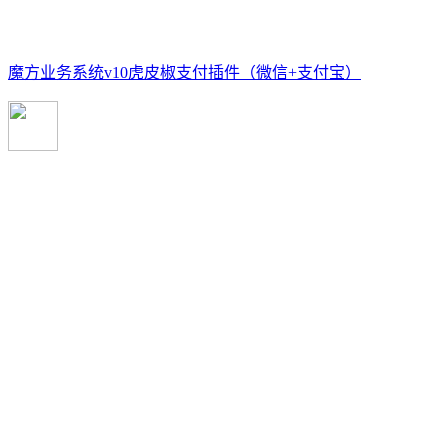
魔方业务系统v10虎皮椒支付插件（微信+支付宝）