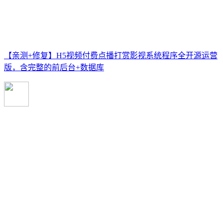
【亲测+修复】H5视频付费点播打赏影视系统程序全开源运营
版，含完整的前后台+数据库