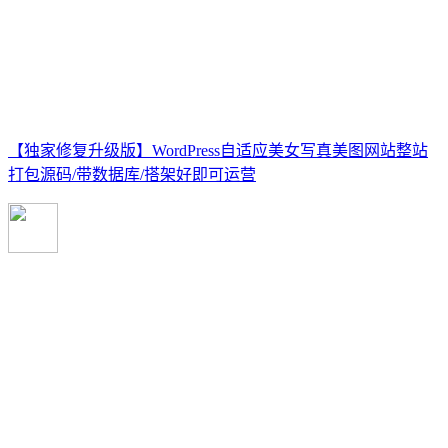
【独家修复升级版】WordPress自适应美女写真美图网站整站
打包源码/带数据库/搭架好即可运营