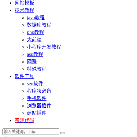
网站模板
技术教程
java教程
数据库教程
php教程
大前端
小程序开发教程
asp教程
网赚
特殊教程
软件工具
seo软件
程序猿必备
手机软件
浏览器插件
建站插件
亲测代码