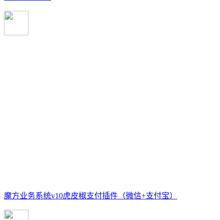
魔方业务系统v10虎皮椒支付插件（微信+支付宝）