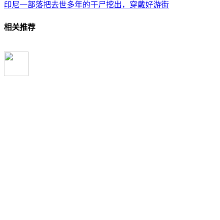
印尼一部落把去世多年的干尸挖出，穿戴好游街
相关推荐