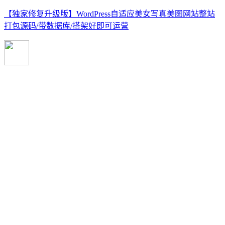
【独家修复升级版】WordPress自适应美女写真美图网站整站
打包源码/带数据库/搭架好即可运营