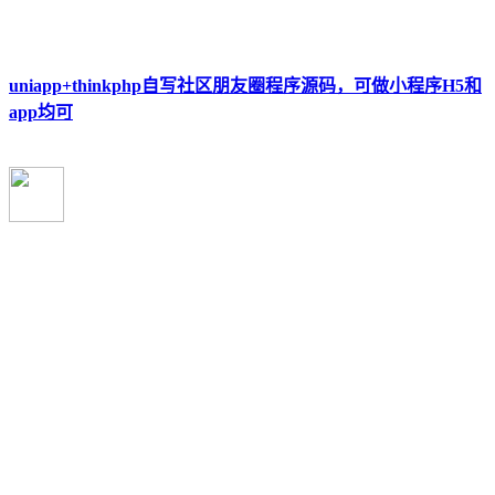
uniapp+thinkphp自写社区朋友圈程序源码，可做小程序H5和
app均可