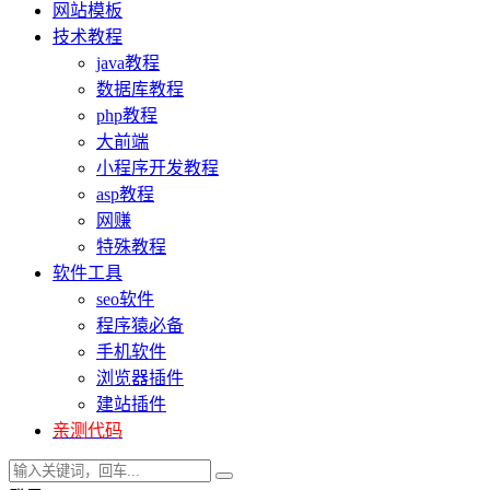
网站模板
技术教程
java教程
数据库教程
php教程
大前端
小程序开发教程
asp教程
网赚
特殊教程
软件工具
seo软件
程序猿必备
手机软件
浏览器插件
建站插件
亲测代码