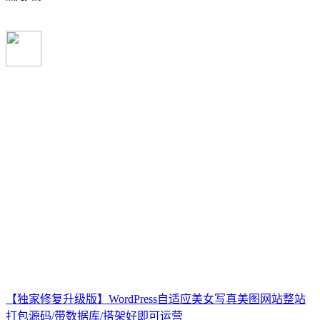
【独家修复升级版】WordPress自适应美女写真美图网站整站
打包源码/带数据库/搭架好即可运营