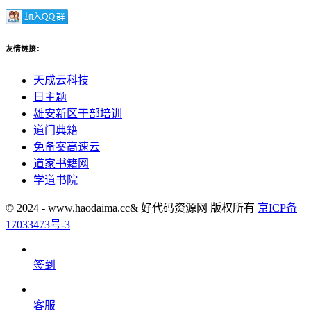
友情链接：
天成云科技
日主题
雄安新区干部培训
道门典籍
免备案高速云
道家书籍网
学道书院
© 2024 - www.haodaima.cc& 好代码资源网 版权所有
京ICP备
17033473号-3
签到
客服