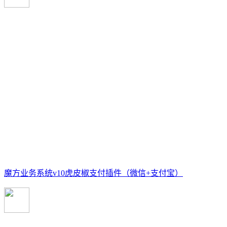
魔方业务系统v10虎皮椒支付插件（微信+支付宝）