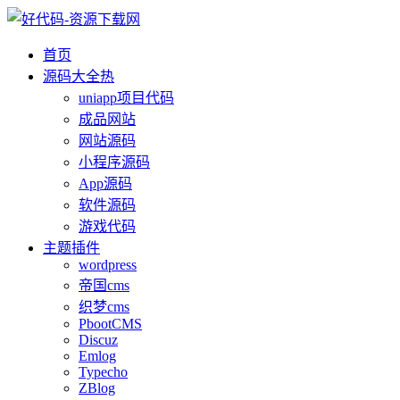
首页
源码大全
热
uniapp项目代码
成品网站
网站源码
小程序源码
App源码
软件源码
游戏代码
主题插件
wordpress
帝国cms
织梦cms
PbootCMS
Discuz
Emlog
Typecho
ZBlog