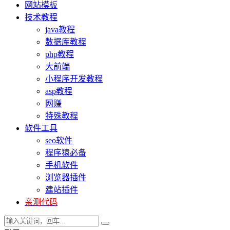
网站模板
技术教程
java教程
数据库教程
php教程
大前端
小程序开发教程
asp教程
网赚
特殊教程
软件工具
seo软件
程序猿必备
手机软件
浏览器插件
建站插件
亲测代码