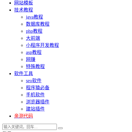
网站模板
技术教程
java教程
数据库教程
php教程
大前端
小程序开发教程
asp教程
网赚
特殊教程
软件工具
seo软件
程序猿必备
手机软件
浏览器插件
建站插件
亲测代码