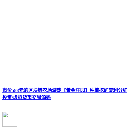
市价588元的区块链农场游戏【黄金庄园】种植挖矿复利分红
投资/虚拟货币交易源码