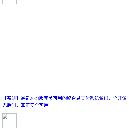
【亲测】最新2023版完美可用的聚合易支付系统源码，全开源
无后门，真正安全可用