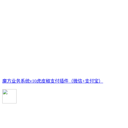
魔方业务系统v10虎皮椒支付插件（微信+支付宝）