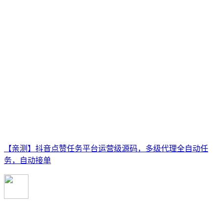
【亲测】抖音点赞任务平台运营级源码，多级代理全自动任
务，自动接单