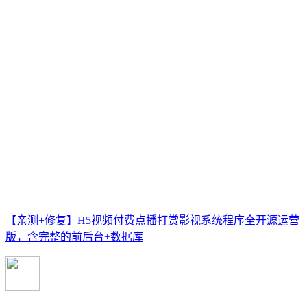
【亲测+修复】H5视频付费点播打赏影视系统程序全开源运营
版，含完整的前后台+数据库