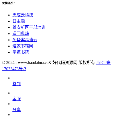
友情链接：
天成云科技
日主题
雄安新区干部培训
道门典籍
免备案高速云
道家书籍网
学道书院
© 2024 - www.haodaima.cc& 好代码资源网 版权所有
京ICP备
17033473号-3
签到
客服
分享