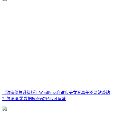
【独家修复升级版】WordPress自适应美女写真美图网站整站
打包源码/带数据库/搭架好即可运营