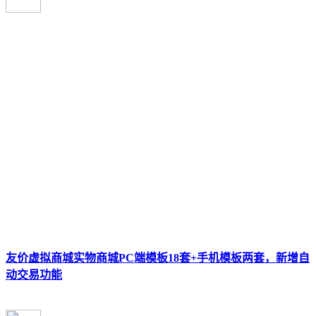
友价虚拟商城实物商城PC端模板18套+手机模板两套，新增自
动交易功能