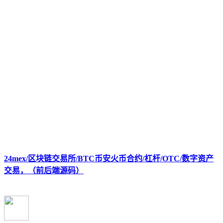
24mex/区块链交易所/BTC币安火币合约/杠杆/OTC/数字资产
交易，（前后端源码）