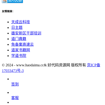
友情链接：
天成云科技
日主题
雄安新区干部培训
道门典籍
免备案高速云
道家书籍网
学道书院
© 2024 - www.haodaima.cc& 好代码资源网 版权所有
京ICP备
17033473号-3
签到
客服