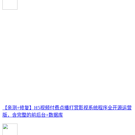
【亲测+修复】H5视频付费点播打赏影视系统程序全开源运营
版，含完整的前后台+数据库