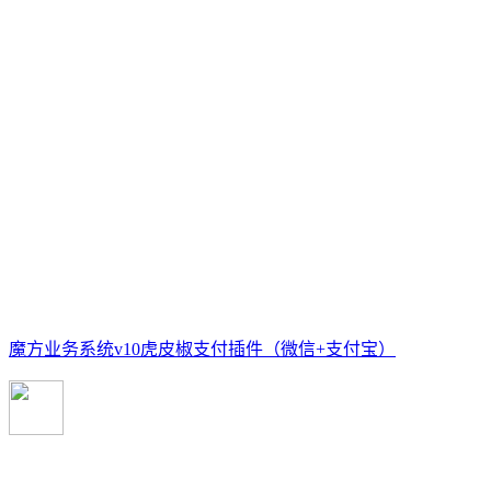
魔方业务系统v10虎皮椒支付插件（微信+支付宝）