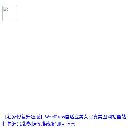
【独家修复升级版】WordPress自适应美女写真美图网站整站
打包源码/带数据库/搭架好即可运营