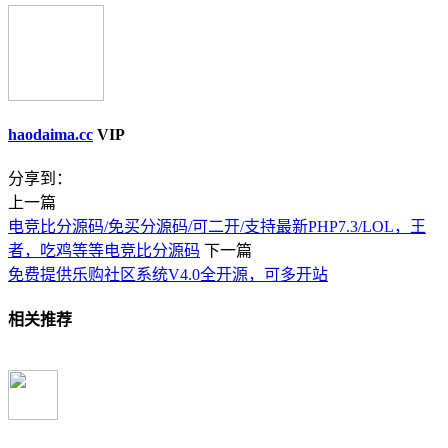
haodaima.cc
VIP
分享到：
上一篇
电竞比分源码/免买分源码/可二开/支持最新PHP7.3/LOL，王
者，吃鸡等等电竞比分源码
下一篇
免费提供乐购社区系统V4.0全开源，可多开站
相关推荐