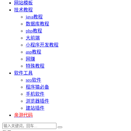
网站模板
技术教程
java教程
数据库教程
php教程
大前端
小程序开发教程
asp教程
网赚
特殊教程
软件工具
seo软件
程序猿必备
手机软件
浏览器插件
建站插件
亲测代码