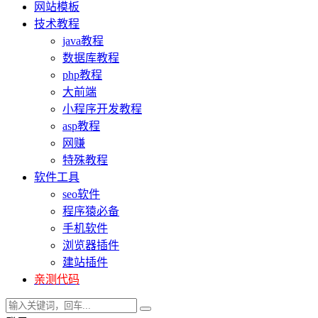
网站模板
技术教程
java教程
数据库教程
php教程
大前端
小程序开发教程
asp教程
网赚
特殊教程
软件工具
seo软件
程序猿必备
手机软件
浏览器插件
建站插件
亲测代码