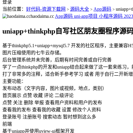
登录
当前位置：
好代码-资源下载网
源码大全
App源码
uniap
>
>
>
haodaima.cc
App源码
uni-app项目
小程序源码
2023
uniapp+thinkphp自写社区朋友圈程序
基于thinkphp5.1+uniapp+mysql5.7 开发的社区程序，主要兼容
图片压缩使用的七牛云存储。
后台管理系统并未完善，后期有时间完善或自行完善
学了一点thinkphp的开发和uniapp结合起来做了这一套来
打了非常多的注释，适合新手参考学习 或者 用于自行二开新
主要功能：
发布动态（文字内容，图片或视频，地点，类别）
首页展示 点赞 收藏 评论 二级评论
点赞 关注 删除 举报 查看用户资料和用户的发布
查看我的发布 查看我的收藏 设置 修改个人资料
登录账号 注册账号 搜索动态 暂时想到这么多
前端
基于uniapp并使用uview-ui框架开发