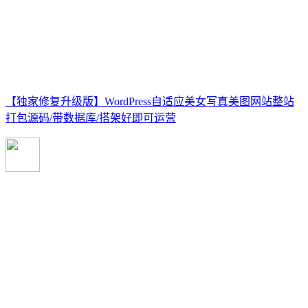
【独家修复升级版】WordPress自适应美女写真美图网站整站
打包源码/带数据库/搭架好即可运营