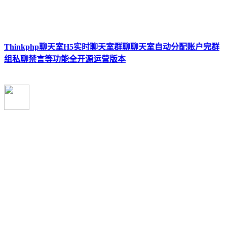
Thinkphp聊天室H5实时聊天室群聊聊天室自动分配账户完群
组私聊禁言等功能全开源运营版本