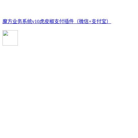
魔方业务系统v10虎皮椒支付插件（微信+支付宝）