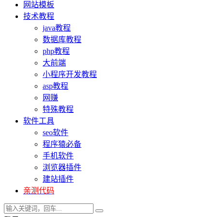
网站模板
技术教程
java教程
数据库教程
php教程
大前端
小程序开发教程
asp教程
网赚
特殊教程
软件工具
seo软件
程序猿必备
手机软件
浏览器插件
建站插件
亲测代码