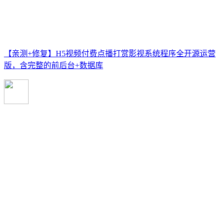
【亲测+修复】H5视频付费点播打赏影视系统程序全开源运营
版，含完整的前后台+数据库