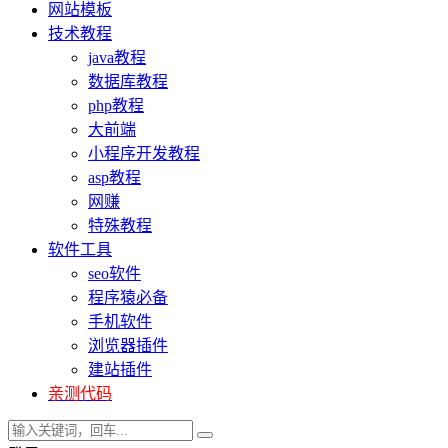
网站模板
技术教程
java教程
数据库教程
php教程
大前端
小程序开发教程
asp教程
网赚
特殊教程
软件工具
seo软件
程序猿必备
手机软件
浏览器插件
建站插件
亲测代码