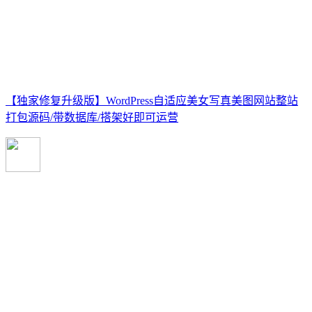
【独家修复升级版】WordPress自适应美女写真美图网站整站
打包源码/带数据库/搭架好即可运营