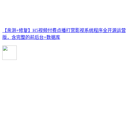
【亲测+修复】H5视频付费点播打赏影视系统程序全开源运营
版，含完整的前后台+数据库