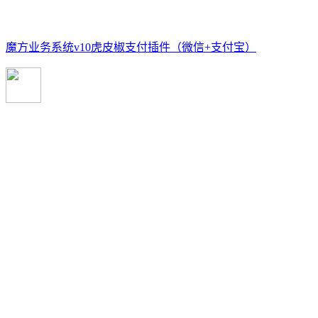
魔方业务系统v10虎皮椒支付插件（微信+支付宝）