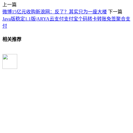
上一篇
微博15亿元收购新浪网：反了？其实只为一座大楼
下一篇
Java版稳定1.1版|ARYA云支付支付宝个码转卡转账免签聚合支
付
相关推荐