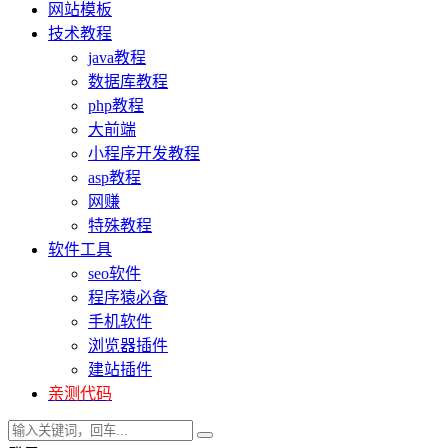
网站模板
技术教程
java教程
数据库教程
php教程
大前端
小程序开发教程
asp教程
网赚
特殊教程
软件工具
seo软件
程序猿必备
手机软件
浏览器插件
建站插件
亲测代码