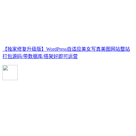
【独家修复升级版】WordPress自适应美女写真美图网站整站
打包源码/带数据库/搭架好即可运营