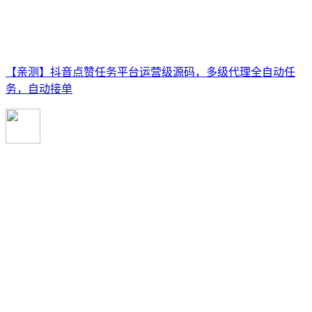
【亲测】抖音点赞任务平台运营级源码，多级代理全自动任
务，自动接单