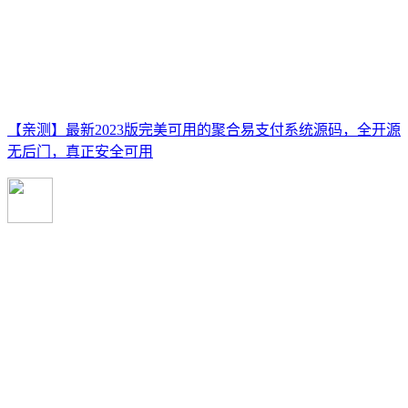
【亲测】最新2023版完美可用的聚合易支付系统源码，全开源
无后门，真正安全可用