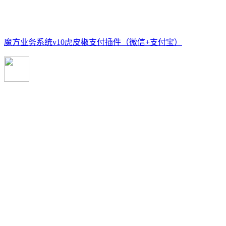
魔方业务系统v10虎皮椒支付插件（微信+支付宝）