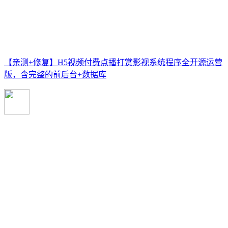
【亲测+修复】H5视频付费点播打赏影视系统程序全开源运营
版，含完整的前后台+数据库