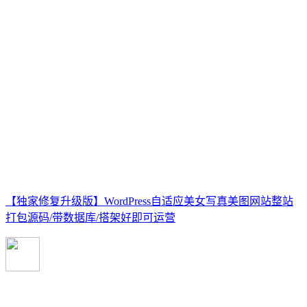
【独家修复升级版】WordPress自适应美女写真美图网站整站
打包源码/带数据库/搭架好即可运营