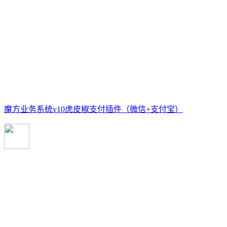
魔方业务系统v10虎皮椒支付插件（微信+支付宝）