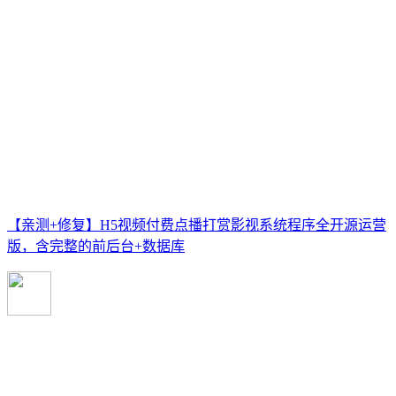
【亲测+修复】H5视频付费点播打赏影视系统程序全开源运营
版，含完整的前后台+数据库