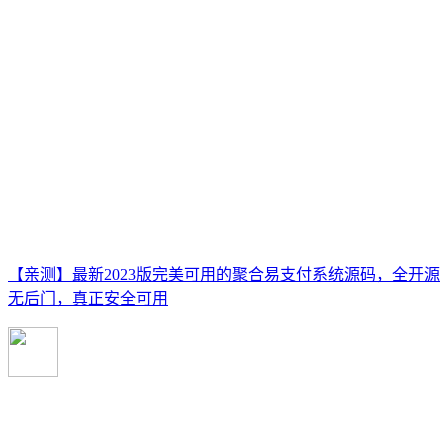
【亲测】最新2023版完美可用的聚合易支付系统源码，全开源
无后门，真正安全可用