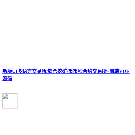
新版UI多语言交易所/锁仓挖矿/币币秒合约交易所+前端VUE
源码