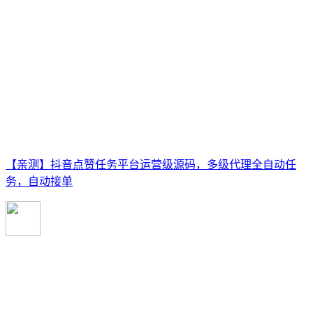
【亲测】抖音点赞任务平台运营级源码，多级代理全自动任
务，自动接单