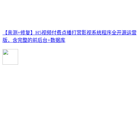
【亲测+修复】H5视频付费点播打赏影视系统程序全开源运营
版，含完整的前后台+数据库