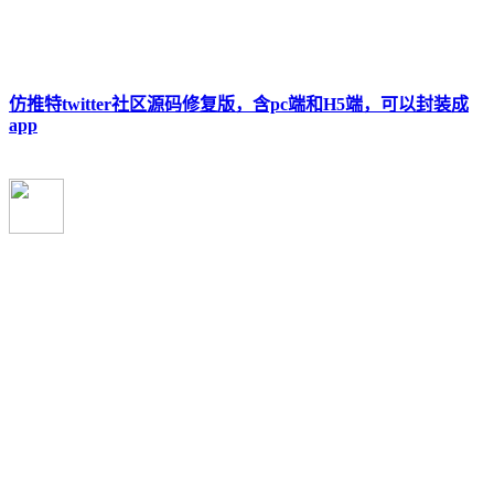
仿推特twitter社区源码修复版，含pc端和H5端，可以封装成
app