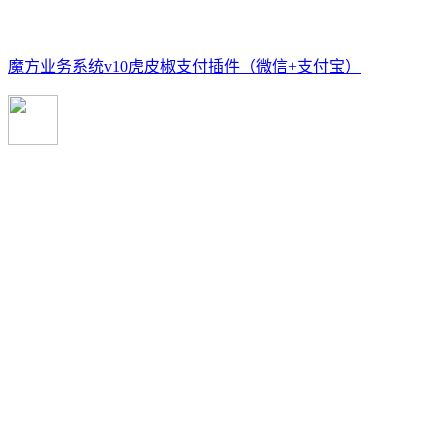
魔方业务系统v10虎皮椒支付插件（微信+支付宝）