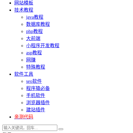
网站模板
技术教程
java教程
数据库教程
php教程
大前端
小程序开发教程
asp教程
网赚
特殊教程
软件工具
seo软件
程序猿必备
手机软件
浏览器插件
建站插件
亲测代码