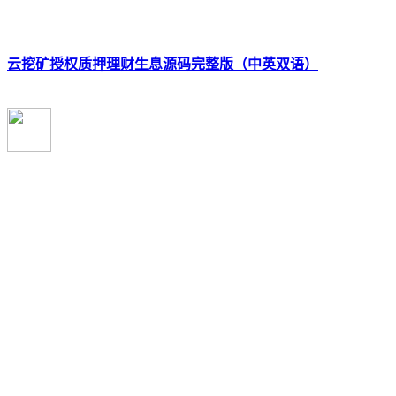
云挖矿授权质押理财生息源码完整版（中英双语）