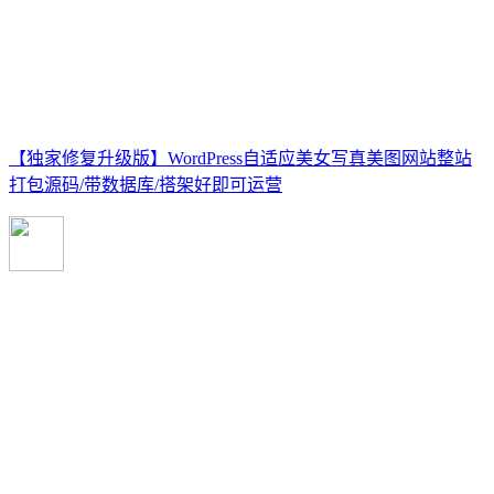
【独家修复升级版】WordPress自适应美女写真美图网站整站
打包源码/带数据库/搭架好即可运营