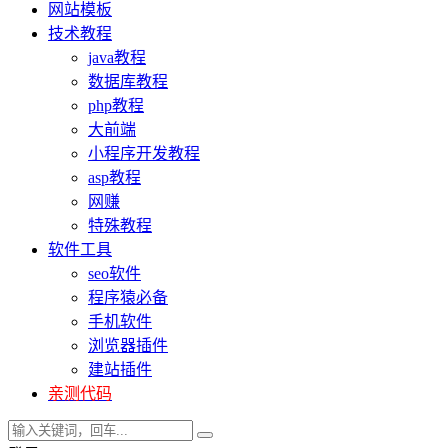
网站模板
技术教程
java教程
数据库教程
php教程
大前端
小程序开发教程
asp教程
网赚
特殊教程
软件工具
seo软件
程序猿必备
手机软件
浏览器插件
建站插件
亲测代码