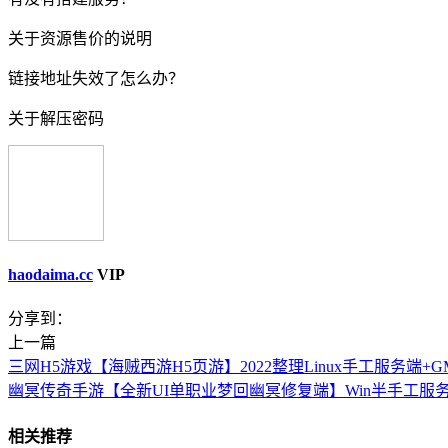
关于资源售价的说明
链接地址失效了怎么办？
关于解压密码
haodaima.cc
VIP
分享到：
上一篇
三网H5游戏【海贼西游H5页游】2022整理Linux手工服务端
幽冥传奇手游【全新UI单职业梦回幽冥修复端】Win半手工服务
相关推荐