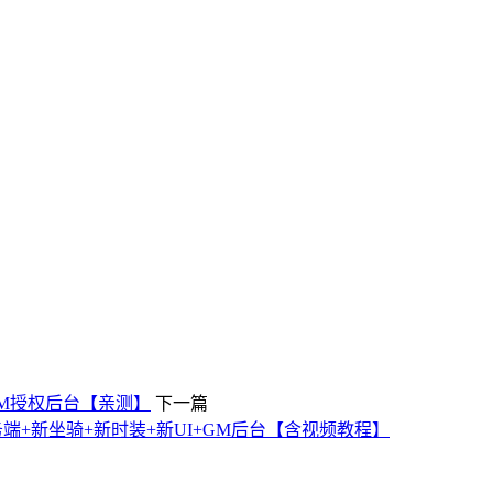
+GM授权后台【亲测】
下一篇
端+新坐骑+新时装+新UI+GM后台【含视频教程】