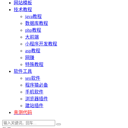
网站模板
技术教程
java教程
数据库教程
php教程
大前端
小程序开发教程
asp教程
网赚
特殊教程
软件工具
seo软件
程序猿必备
手机软件
浏览器插件
建站插件
亲测代码