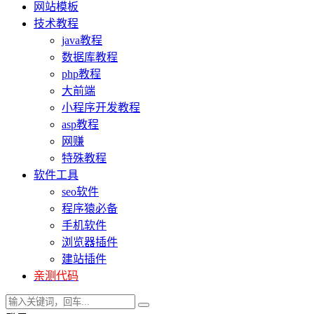
网站模板
技术教程
java教程
数据库教程
php教程
大前端
小程序开发教程
asp教程
网赚
特殊教程
软件工具
seo软件
程序猿必备
手机软件
浏览器插件
建站插件
亲测代码