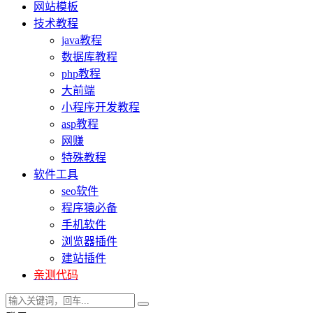
网站模板
技术教程
java教程
数据库教程
php教程
大前端
小程序开发教程
asp教程
网赚
特殊教程
软件工具
seo软件
程序猿必备
手机软件
浏览器插件
建站插件
亲测代码