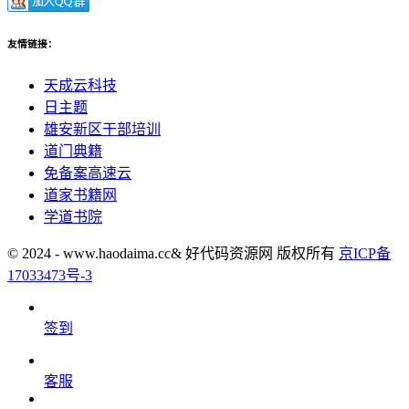
友情链接：
天成云科技
日主题
雄安新区干部培训
道门典籍
免备案高速云
道家书籍网
学道书院
© 2024 - www.haodaima.cc& 好代码资源网 版权所有
京ICP备
17033473号-3
签到
客服