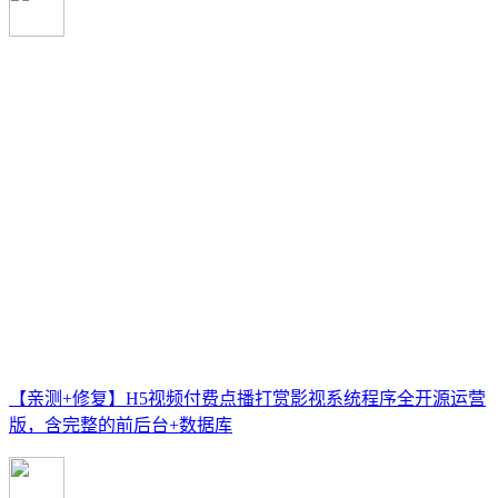
【亲测+修复】H5视频付费点播打赏影视系统程序全开源运营
版，含完整的前后台+数据库