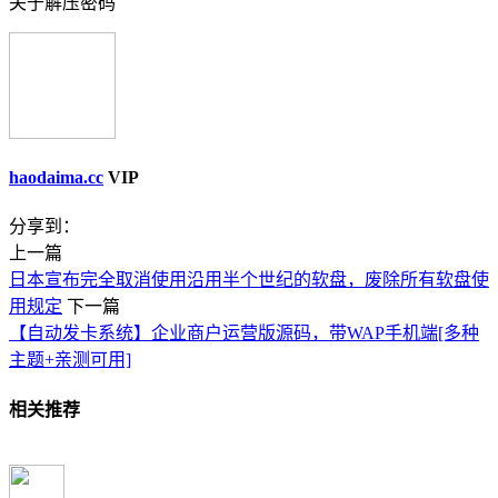
关于解压密码
haodaima.cc
VIP
分享到：
上一篇
日本宣布完全取消使用沿用半个世纪的软盘，废除所有软盘使
用规定
下一篇
【自动发卡系统】企业商户运营版源码，带WAP手机端[多种
主题+亲测可用]
相关推荐