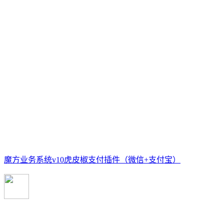
魔方业务系统v10虎皮椒支付插件（微信+支付宝）