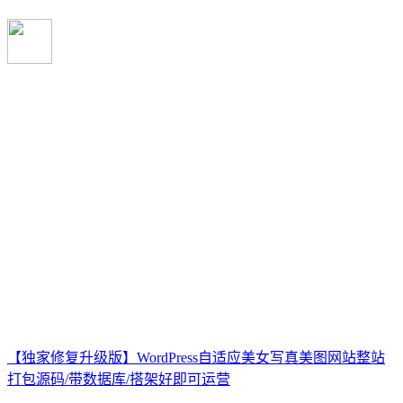
【独家修复升级版】WordPress自适应美女写真美图网站整站
打包源码/带数据库/搭架好即可运营