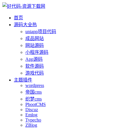
首页
源码大全
热
uniapp项目代码
成品网站
网站源码
小程序源码
App源码
软件源码
游戏代码
主题插件
wordpress
帝国cms
织梦cms
PbootCMS
Discuz
Emlog
Typecho
ZBlog