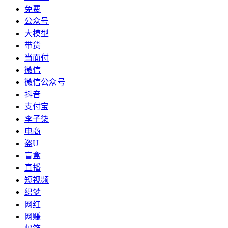
免费
公众号
大模型
带货
当面付
微信
微信公众号
抖音
支付宝
李子柒
电商
盗U
盲盒
直播
短视频
织梦
网红
网赚