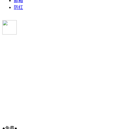
邮箱
防红
●免费●