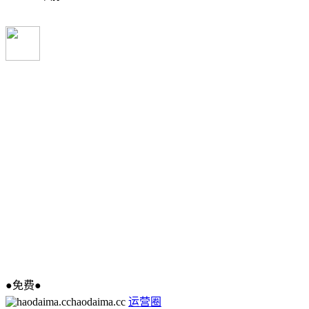
●免费●
haodaima.cc
运营圈