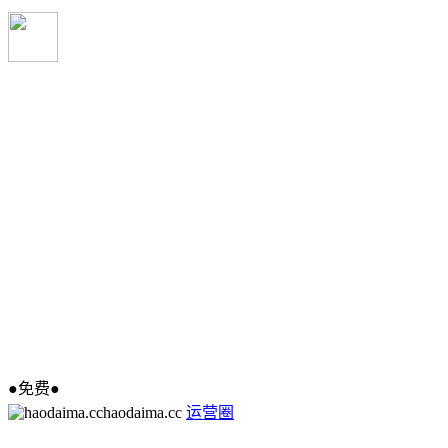
●免费●
haodaima.cc
运营圈