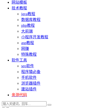
网站模板
技术教程
java教程
数据库教程
php教程
大前端
小程序开发教程
asp教程
网赚
特殊教程
软件工具
seo软件
程序猿必备
手机软件
浏览器插件
建站插件
亲测代码