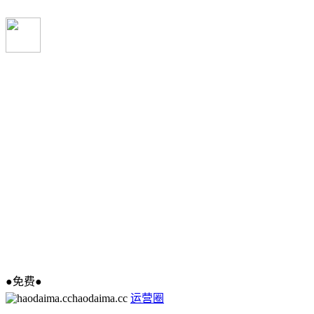
●免费●
haodaima.cc
运营圈