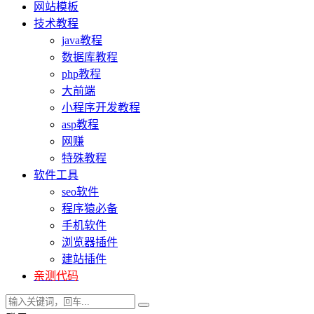
网站模板
技术教程
java教程
数据库教程
php教程
大前端
小程序开发教程
asp教程
网赚
特殊教程
软件工具
seo软件
程序猿必备
手机软件
浏览器插件
建站插件
亲测代码