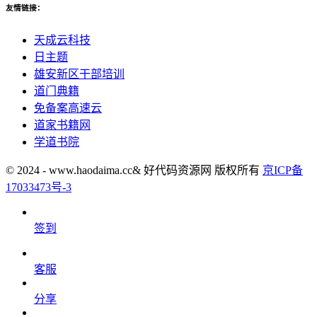
友情链接：
天成云科技
日主题
雄安新区干部培训
道门典籍
免备案高速云
道家书籍网
学道书院
© 2024 - www.haodaima.cc& 好代码资源网 版权所有
京ICP备
17033473号-3
签到
客服
分享