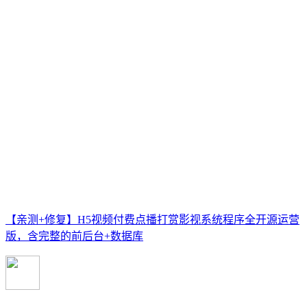
【亲测+修复】H5视频付费点播打赏影视系统程序全开源运营
版，含完整的前后台+数据库