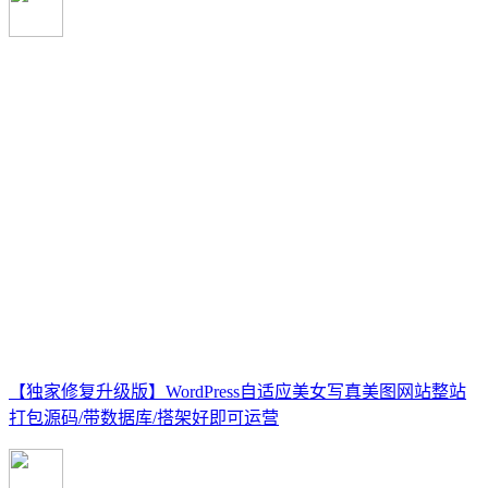
【独家修复升级版】WordPress自适应美女写真美图网站整站
打包源码/带数据库/搭架好即可运营