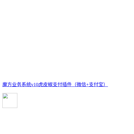
魔方业务系统v10虎皮椒支付插件（微信+支付宝）