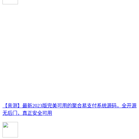
【亲测】最新2023版完美可用的聚合易支付系统源码，全开源
无后门，真正安全可用