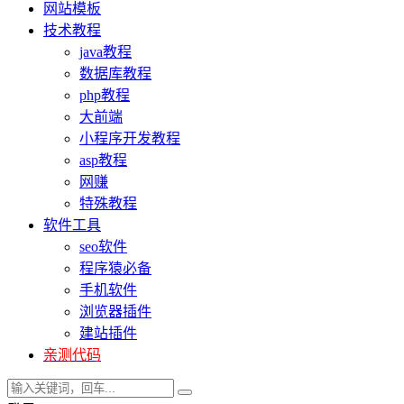
网站模板
技术教程
java教程
数据库教程
php教程
大前端
小程序开发教程
asp教程
网赚
特殊教程
软件工具
seo软件
程序猿必备
手机软件
浏览器插件
建站插件
亲测代码