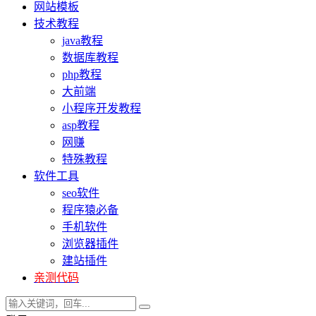
网站模板
技术教程
java教程
数据库教程
php教程
大前端
小程序开发教程
asp教程
网赚
特殊教程
软件工具
seo软件
程序猿必备
手机软件
浏览器插件
建站插件
亲测代码