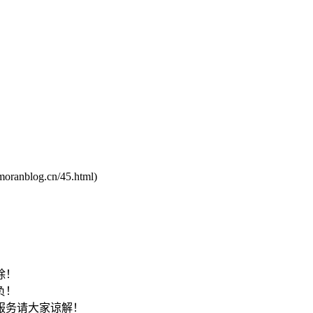
anblog.cn/45.html)
！
除！
负！
服务请大家谅解！