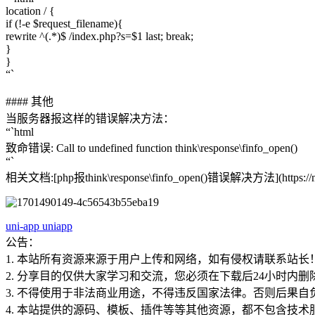
location / {
if (!-e $request_filename){
rewrite ^(.*)$ /index.php?s=$1 last; break;
}
}
“`
#### 其他
当服务器报这样的错误解决方法：
“`html
致命错误: Call to undefined function think\response\finfo_open()
“`
相关文档:[php报think\response\finfo_open()错误解决方法](https://mor
uni-app
uniapp
公告：
1. 本站所有资源来源于用户上传和网络，如有侵权请联系站长
2. 分享目的仅供大家学习和交流，您必须在下载后24小时内删
3. 不得使用于非法商业用途，不得违反国家法律。否则后果自
4. 本站提供的源码、模板、插件等等其他资源，都不包含技术